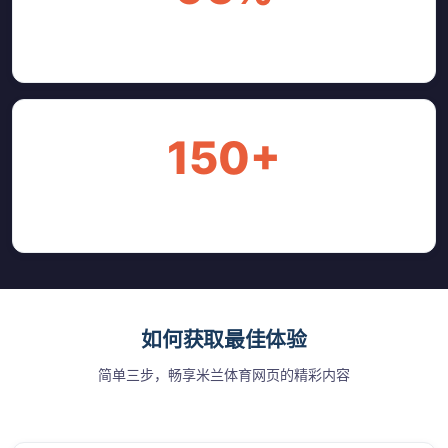
用户满意度
150+
合作媒体
如何获取最佳体验
简单三步，畅享米兰体育网页的精彩内容