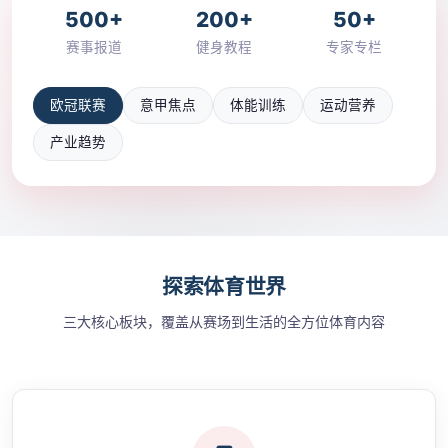
500+
200+
50+
赛事报道
健身教程
专家专栏
欧冠联赛
意甲焦点
体能训练
运动营养
产业趋势
探索体育世界
三大核心板块，覆盖从赛场到生活的全方位体育内容