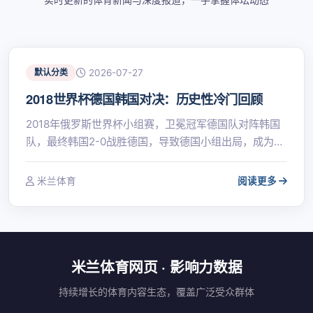
2026-07-27
默认分类
2018世界杯德国韩国对决：历史性冷门回顾
2018年俄罗斯世界杯小组赛，卫冕冠军德国队对阵韩国
队，最终韩国2-0战胜德国，导致德国小组出局，成为世
界杯历史上的一大冷门。本文详细回顾这场比赛的过
程、关键球员表现及赛后影响。
米兰体育
阅读更多
米兰体育网页 · 影响力数据
持续增长的体育内容生态，覆盖广泛受众群体