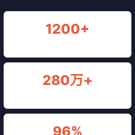
1200+
原创文章
280万+
月度阅读量
96%