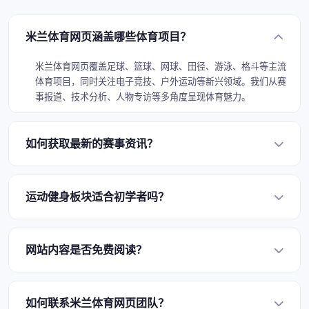
米兰体育网页涵盖哪些体育项目？
米兰体育网页覆盖足球、篮球、网球、田径、游泳、格斗等主流
体育项目，同时关注电子竞技、户外运动等新兴领域。我们从赛
事报道、技术分析、人物专访等多角度呈现体育魅力。
如何获取最新的赛事资讯？
运动健身板块适合初学者吗？
网站内容是否免费阅读？
如何联系米兰体育网页团队？