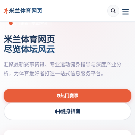
米兰体育网页
实时更新 · 专业解读
米兰体育网页
尽览体坛风云
汇聚最新赛事资讯、专业运动健身指导与深度产业分
析，为体育爱好者打造一站式信息服务平台。
热门赛事
健身指南