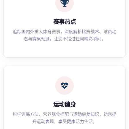
赛事热点
追踪国内外重大体育赛事，深度解析比赛战术、球员动
态与赛果预测，让您不错过任何精彩瞬间。
运动健身
科学训练方法、营养膳食搭配与运动康复知识，助您提
升运动表现，享受健康活力生活。